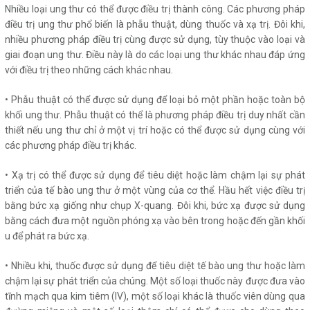
Nhiều loại ung thư có thể được điều trị thành công. Các phương pháp
điều trị ung thư phổ biến là phẫu thuật, dùng thuốc và xạ trị. Đôi khi,
nhiều phương pháp điều trị cùng được sử dụng, tùy thuộc vào loại và
giai đoạn ung thư. Điều này là do các loại ung thư khác nhau đáp ứng
với điều trị theo những cách khác nhau.
• Phẫu thuật có thể được sử dụng để loại bỏ một phần hoặc toàn bộ
khối ung thư. Phẫu thuật có thể là phương pháp điều trị duy nhất cần
thiết nếu ung thư chỉ ở một vị trí hoặc có thể được sử dụng cùng với
các phương pháp điều trị khác.
• Xạ trị có thể được sử dụng để tiêu diệt hoặc làm chậm lại sự phát
triển của tế bào ung thư ở một vùng của cơ thể. Hầu hết việc điều trị
bằng bức xạ giống như chụp X-quang. Đôi khi, bức xạ được sử dụng
bằng cách đưa một nguồn phóng xạ vào bên trong hoặc đến gần khối
u để phát ra bức xạ.
• Nhiều khi, thuốc được sử dụng để tiêu diệt tế bào ung thư hoặc làm
chậm lại sự phát triển của chúng. Một số loại thuốc này được đưa vào
tĩnh mạch qua kim tiêm (IV), một số loại khác là thuốc viên dùng qua