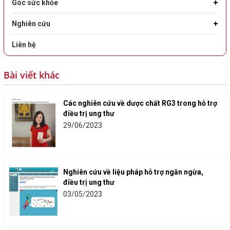
Góc sức khỏe
Nghiên cứu
Liên hệ
Bài viết khác
Các nghiên cứu về dược chất RG3 trong hỗ trợ
điều trị ung thư
29/06/2023
Nghiên cứu về liệu pháp hỗ trợ ngăn ngừa,
điều trị ung thư
03/05/2023