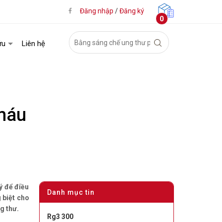
Đăng nhập
/
Đăng ký
0
ứu
Liên hệ
 máu
ý để điều
Danh mục tin
 biệt cho
g thư.
Rg3 300