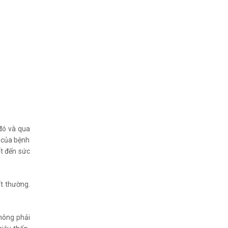
 đó và qua
ơ của bệnh
ốt đến sức
ất thường.
không phải