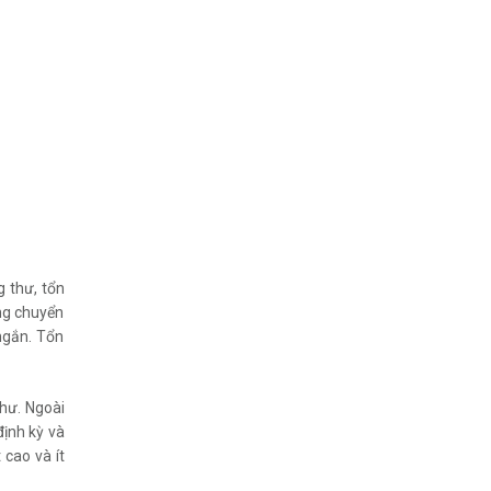
g thư, tổn
ng chuyển
ngắn. Tổn
thư. Ngoài
định kỳ và
 cao và ít