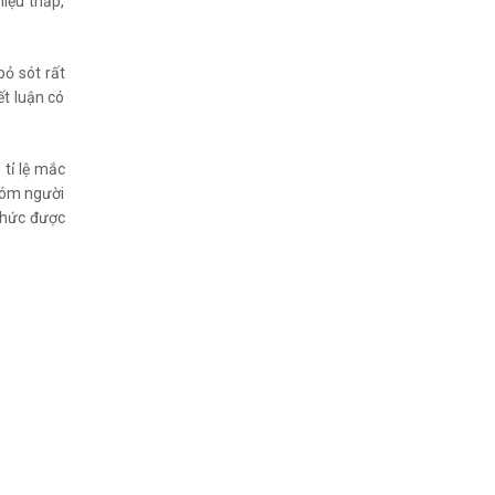
hiệu thấp,
bỏ sót rất
ết luận có
 tỉ lệ mắc
hóm người
thức được