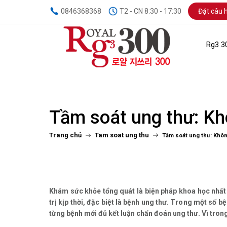
0846368368
T2 - CN 8:30 - 17:30
Đặt câu h
Rg3 3
Tầm soát ung thư: Kh
Trang chủ
Tam soat ung thu
Tầm soát ung thư: Khôn
Khám sức khỏe tổng quát là biện pháp khoa học nhất 
trị kịp thời, đặc biệt là bệnh ung thư. Trong một số
từng bệnh mới đủ kết luận chẩn đoán ung thư. Vì tron