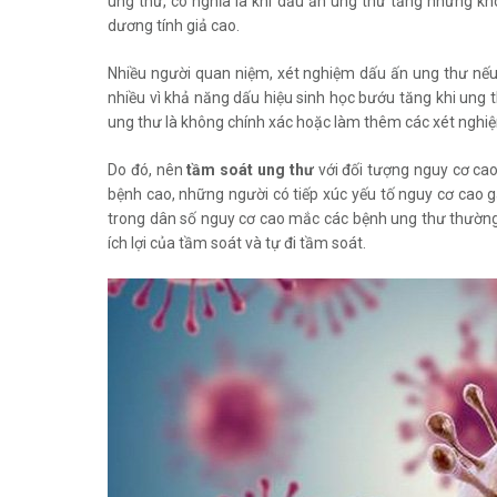
ung thư, có nghĩa là khi dấu ấn ung thư tăng nhưng khô
dương tính giả cao.
Nhiều người quan niệm, xét nghiệm dấu ấn ung thư nếu t
nhiều vì khả năng dấu hiệu sinh học bướu tăng khi ung t
ung thư là không chính xác hoặc làm thêm các xét nghiệ
Do đó, nên
tầm soát ung thư
với đối tượng nguy cơ cao
bệnh cao, những người có tiếp xúc yếu tố nguy cơ cao 
trong dân số nguy cơ cao mắc các bệnh ung thư thườn
ích lợi của tầm soát và tự đi tầm soát.