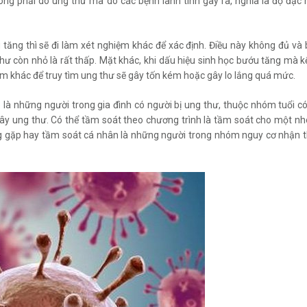
ng phải do ung thư mà do các bệnh lành tính gây ra, nghĩa là độ đặc 
ăng thì sẽ đi làm xét nghiệm khác để xác định. Điều này không đủ và 
hư còn nhỏ là rất thấp. Mặt khác, khi dấu hiệu sinh học bướu tăng mà k
m khác để truy tìm ung thư sẽ gây tốn kém hoặc gây lo lắng quá mức.
 là những người trong gia đình có người bị ung thư, thuộc nhóm tuổi có
gây ung thư. Có thể tầm soát theo chương trình là tầm soát cho một n
g gặp hay tầm soát cá nhân là những người trong nhóm nguy cơ nhận 