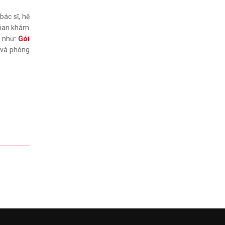
ác sĩ, hệ
 gian khám
ư như:
Gói
e và phòng