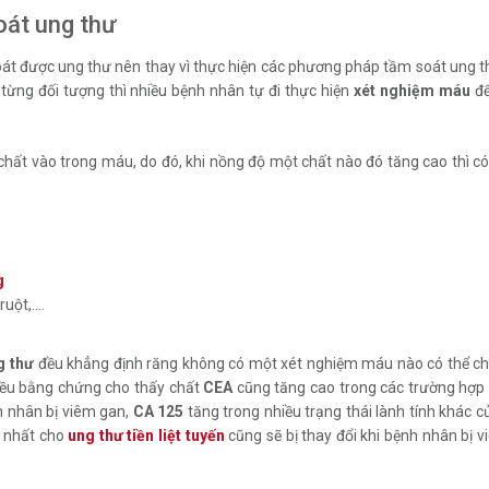
oát ung thư
át được ung thư nên thay vì thực hiện các phương pháp tầm soát ung t
 từng đối tượng thì nhiều bệnh nhân tự đi thực hiện
xét nghiệm máu
để
ố chất vào trong máu, do đó, khi nồng độ một chất nào đó tăng cao thì c
g
g
 ruột,....
g thư
đều khẳng định răng không có một xét nghiệm máu nào có thể ch
hiều bằng chứng cho thấy chất
CEA
cũng tăng cao trong các trường hợp 
h nhân bị viêm gan,
CA 125
tăng trong nhiều trạng thái lành tính khác 
 nhất cho
ung thư tiền liệt tuyến
cũng sẽ bị thay đổi khi bệnh nhân bị 