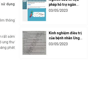
 sử dụng
pháp hỗ trợ ngăn
ngừa, điều trị ung
03/05/2023
thư
thêm thông
Kinh nghiệm điều trị
ạn rất sớm
của bệnh nhân Ung
có ung thư
thư đại trực tràng với
03/05/2023
 năng phát
Rg3 30