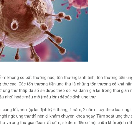
gồm không có bất thường nào, tổn thương lành tính, tổn thương tiền un
g thư cao. Các tổn thương tiền ung thư là những tổn thương có khả nă
ung thư thấp đa số sẽ được theo dõi và đánh giá lại trong thời gian 
ẫu nhỏ) hoặc mẫu mô (mẫu lớn) để xác định ung thư.
àng tốt, nên lặp lại định kỳ 6 tháng, 1 năm, 2 năm... tùy theo loại ung 
nghi ngờ ung thư thì nên đi khám chuyên khoa ngay. Tầm soát ung thư 
ư và ung thư giai đoạn rất sớm, sẽ đem đến cơ hội chữa khỏi bệnh rất