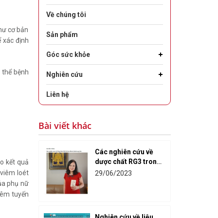
Về chúng tôi
hư cơ bản
Sản phẩm
 xác định
Góc sức khỏe
ó thể bệnh
Nghiên cứu
Liên hệ
Bài viết khác
Các nghiên cứu về
dược chất RG3 trong
o kết quả
hỗ trợ điều trị ung
viêm loét
29/06/2023
thư
của phụ nữ
viêm tuyến
Nghiên cứu về liệu