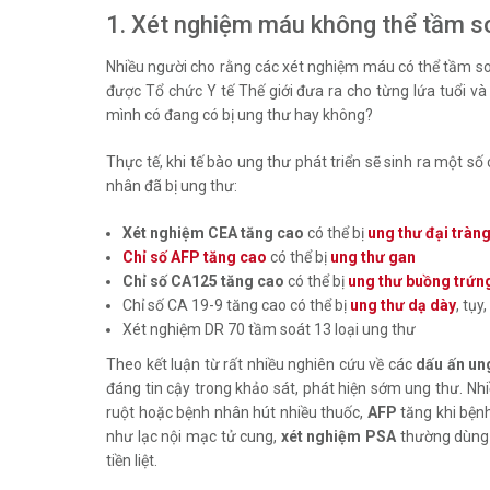
1. Xét nghiệm máu không thể tầm s
Nhiều người cho rằng các xét nghiệm máu có thể tầm so
được Tổ chức Y tế Thế giới đưa ra cho từng lứa tuổi và
mình có đang có bị ung thư hay không?
Thực tế, khi tế bào ung thư phát triển sẽ sinh ra một s
nhân đã bị ung thư:
Xét nghiệm CEA tăng cao
có thể bị
ung thư đại tràn
Chỉ số AFP tăng cao
có thể bị
ung thư gan
Chỉ số CA125 tăng cao
có thể bị
ung thư buồng trứn
Chỉ số CA 19-9 tăng cao có thể bị
ung thư dạ dày
, tụy,
Xét nghiệm DR 70 tầm soát 13 loại ung thư
Theo kết luận từ rất nhiều nghiên cứu về các
dấu ấn un
đáng tin cậy trong khảo sát, phát hiện sớm ung thư. N
ruột hoặc bệnh nhân hút nhiều thuốc,
AFP
tăng khi bện
như lạc nội mạc tử cung,
xét nghiệm PSA
thường dùng
tiền liệt.