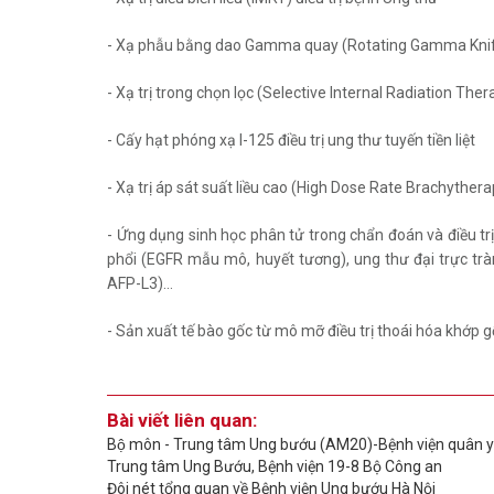
- Xạ phẫu bằng dao Gamma quay (Rotating Gamma Knife) 
- Xạ trị trong chọn lọc (Selective Internal Radiation The
- Cấy hạt phóng xạ I-125 điều trị ung thư tuyến tiền liệt
- Xạ trị áp sát suất liều cao (High Dose Rate Brachythera
- Ứng dụng sinh học phân tử trong chẩn đoán và điều tr
phổi (EGFR mẫu mô, huyết tương), ung thư đại trực trà
AFP-L3)…
- Sản xuất tế bào gốc từ mô mỡ điều trị thoái hóa khớp 
Bài viết liên quan:
Bộ môn - Trung tâm Ung bướu (AM20)-Bệnh viện quân 
Trung tâm Ung Bướu, Bệnh viện 19-8 Bộ Công an
Đôi nét tổng quan về Bệnh viện Ung bướu Hà Nội