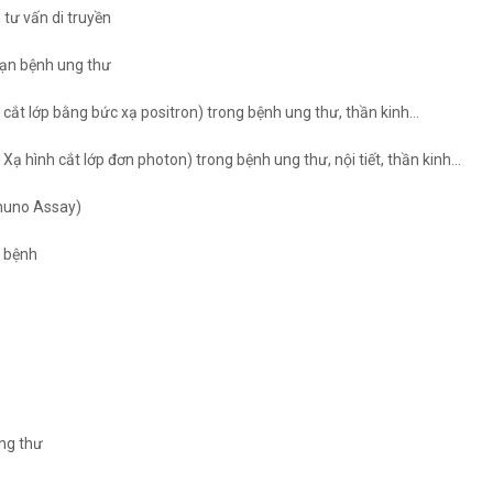
 tư vấn di truyền
oạn bệnh ung thư
ắt lớp bằng bức xạ positron) trong bệnh ung thư, thần kinh…
 hình cắt lớp đơn photon) trong bệnh ung thư, nội tiết, thần kinh…
mmuno Assay)
n bệnh
Ung thư