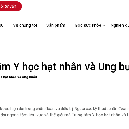
ỏi tư vấn
00
Về chúng tôi
Sản phẩm
Góc sức khỏe
Nghiên c
âm Y học hạt nhân và Ung b
ọc hạt nhân và Ung bướu
ướu hiện đại trong chẩn đoán và điều trị. Ngoài các kỹ thuật chẩn đoán v
ện đại ngang tầm khu vực và thế giới mà Trung tâm Y học hạt nhân và 