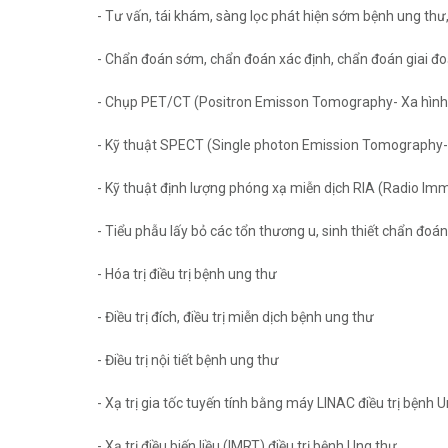
- Tư vấn, tái khám, sàng lọc phát hiện sớm bệnh ung thư,
- Chẩn đoán sớm, chẩn đoán xác định, chẩn đoán giai đ
- Chụp PET/CT (Positron Emisson Tomography- Xa hình c
- Kỹ thuật SPECT (Single photon Emission Tomography- Xạ
- Kỹ thuật định lượng phóng xạ miễn dịch RIA (Radio I
- Tiểu phẫu lấy bỏ các tổn thương u, sinh thiết chẩn đoá
- Hóa trị điều trị bệnh ung thư
- Điều trị đích, điều trị miễn dịch bệnh ung thư
- Điều trị nội tiết bệnh ung thư
- Xạ trị gia tốc tuyến tính bằng máy LINAC điều trị bệnh 
- Xạ trị điều biến liều (IMRT) điều trị bệnh Ung thư