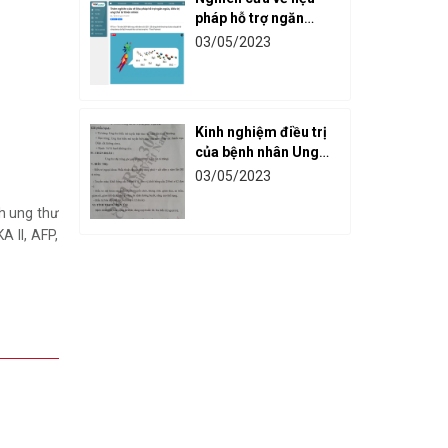
pháp hỗ trợ ngăn
ngừa, điều trị ung
03/05/2023
thư
Kinh nghiệm điều trị
của bệnh nhân Ung
thư đại trực tràng với
03/05/2023
Rg3 30
nh ung thư
 II, AFP,