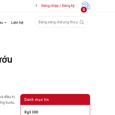
Đăng nhập
/
Đăng ký
0
ứu
Liên hệ
ướu
à điều trị
Danh mục tin
Ung bướu,
Rg3 300