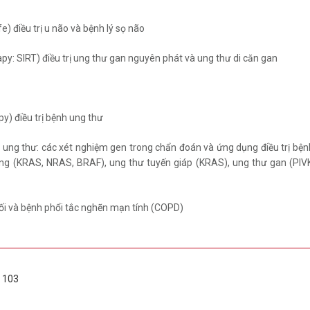
điều trị u não và bệnh lý sọ não
rapy: SIRT) điều trị ung thư gan nguyên phát và ung thư di căn gan
py) điều trị bệnh ung thư
ị ung thư: các xét nghiệm gen trong chẩn đoán và ứng dụng điều trị bệ
ng (KRAS, NRAS, BRAF), ung thư tuyến giáp (KRAS), ung thư gan (PIVKA
gối và bệnh phổi tắc nghẽn mạn tính (COPD)
y 103