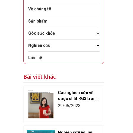
Về chúng tôi
Sản phẩm
Góc sức khỏe
Nghiên cứu
Liên hệ
Bài viết khác
Các nghiên cứu về
dược chất RG3 trong
hỗ trợ điều trị ung
29/06/2023
thư
Nghiên cứu về liệu