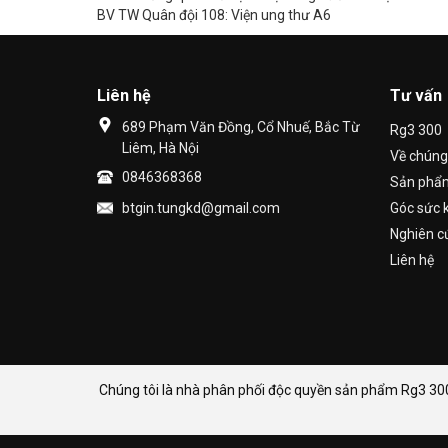
BV TW Quân đội 108: Viện ung thư A6
Liên hệ
Tư vấn
689 Phạm Văn Đồng, Cổ Nhuế, Bắc Từ
Rg3 300
Liêm, Hà Nội
Về chúng 
0846368368
Sản phẩ
btgin.tungkd@gmail.com
Góc sức 
Nghiên c
Liên hệ
Chúng tôi là nhà phân phối độc quyền sản phẩm Rg3 300